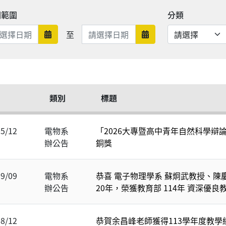
期範圍
分類
日期範圍結束
至
日期範圍開始
日期範圍結束
類別
標題
05/12
電物系
「2026大專暨高中青年自然科學辯
辦公告
銅獎
09/09
電物系
恭喜 電子物理學系 蘇炯武教授、陳
辦公告
20年，榮獲教育部 114年 資深優良
08/12
恭賀余昌峰老師獲得113學年度教學