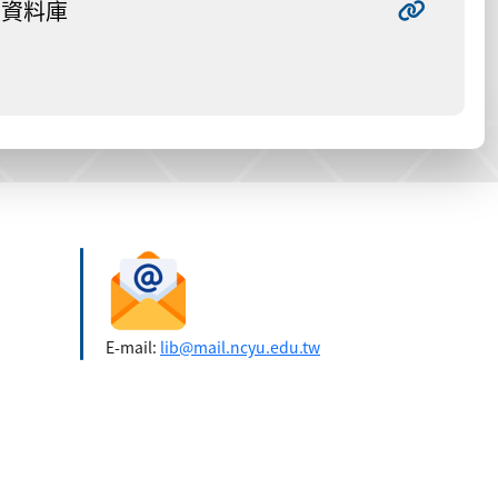
資料庫
E-mail:
lib@mail.ncyu.edu.tw