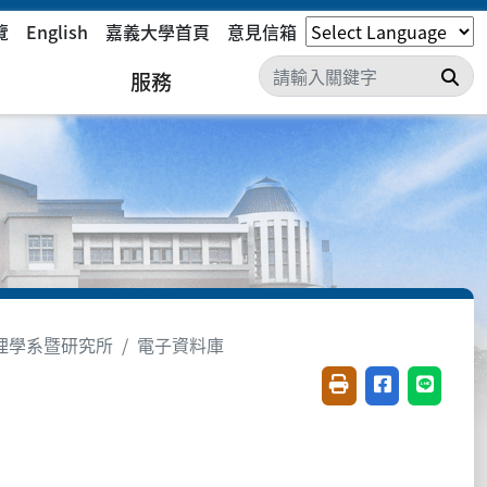
覽
English
嘉義大學首頁
意見信箱
搜
服務
理學系暨研究所
電子資料庫
友善列印(開新視窗)
分享至臉書(開
分享至 L