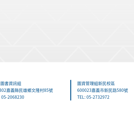
雄圖書資訊組
圖資管理組新民校區
1302嘉義縣民雄鄉文隆村85號
600023嘉義市新民路580號
: 05-2068230
TEL: 05-2732972