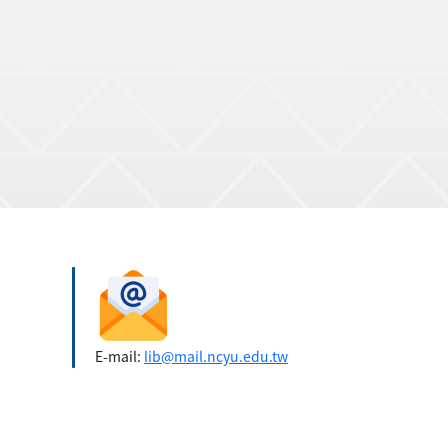
E-mail:
lib@mail.ncyu.edu.tw