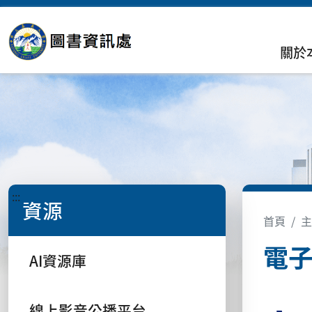
關於
:::
資源
首頁
主
電
AI資源庫
線上影音公播平台