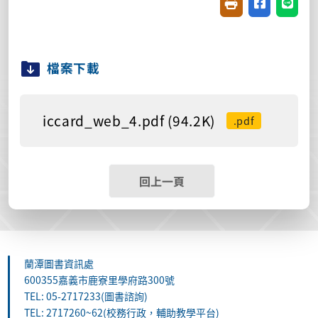
友善列印(開新視窗
分享至臉書(
分享至
檔案下載
iccard_web_4.pdf (94.2K)
.pdf
回上一頁
蘭潭圖書資訊處
600355嘉義市鹿寮里學府路300號
TEL: 05-2717233(圖書諮詢)
TEL: 2717260~62(校務行政，輔助教學平台)