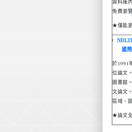
資料庫
免費瀏
★
僅能
NDLTD
l
國
於
1991
位論文
圖書館
文論文
區域、
★
論文