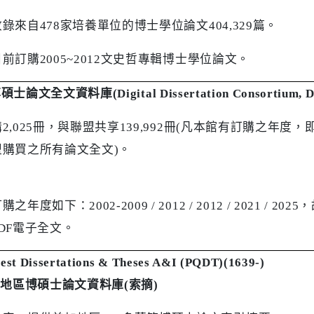
收錄來自
478
家培養單位的博士學位論文
404,329
篇。
目前訂購
2005~2012
文史哲專輯博士學位論文。
博碩士論文全文資料庫
(Digital Dissertation Consortium, 
購
2,025
冊，與聯盟共享
139,992
冊
(
凡本館有訂購之年度，
盟購買之所有論文全文
)
。
訂購之年度如下：
2002-2009 / 2012 / 2012 / 2021 / 2025
，
DF
電子全文。
est Dissertations & Theses A&I (PQDT)(1639-)
加地區博碩士論文資料庫
(
索摘
)