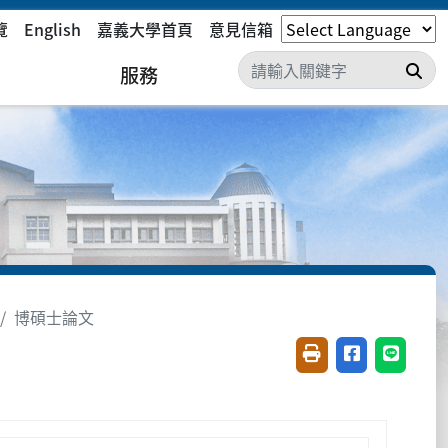
覽
English
嘉義大學首頁
意見信箱
搜
服務
博碩士論文
友善列印(開新視窗)
分享至臉書(開
分享至 L