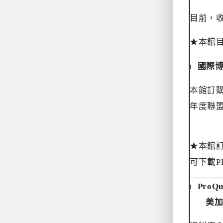
目前，
★
本館
國際
l
本館訂
年度聯
★
本館
可下載
P
ProQu
l
美