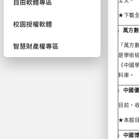
自由軟體專區
全文。
★
下載
校園授權軟體
萬方
l
智慧財產權專區
「萬方
是學術
《中國
料庫。
中國
l
目前，
★
本館
中國
l