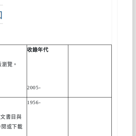
收錄年代
版瀏覽。
2005-
1956-
論文書目與
參閱或下載