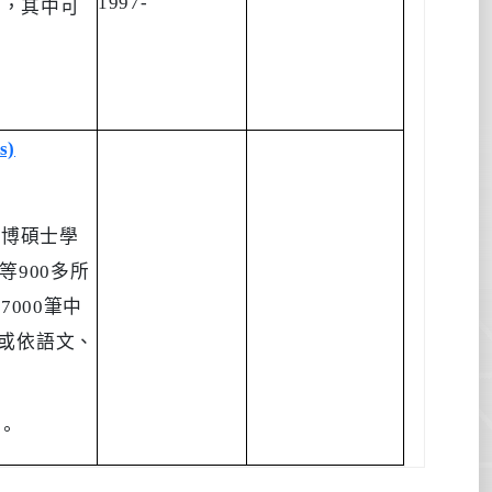
1997-
)
，其中可
s)
之博碩士學
等
900
多所
37000
筆中
或依語文、
。