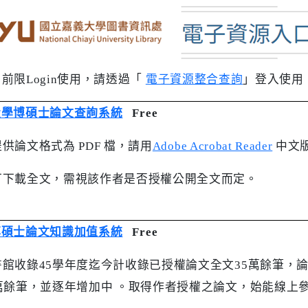
目前限
Login
使用，請透過「
電子資源整合查詢
」登入使用
大學博碩士論文查詢系統
Free
提供論文格式為
PDF
檔，請用
Adobe Acrobat Reader
中文
可下載全文，需視該作者是否授權公開全文而定。
博碩士論文知識加值系統
Free
書館收錄
45
學年度迄今計收錄已授權論文全文
35
萬餘筆，
萬餘筆，並逐年增加中 。取得作者授權之論文，始能線上