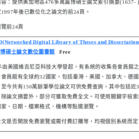
內容：提供美加地區
476
多萬篇博碩士論文索引摘要
(1637- 
覽
1997
年後已數位化之論文的前
24
頁。
瀏覽前
24
頁
(Networked Digital Library of Theses and Dissertation
際博碩士論文數位圖書館
Free
年由美國維吉尼亞科技大學發起，有系統的收集各會員館
。會員館有全球約
32
國家，包括臺灣、美國、加拿大、德國
。至今共有
150
萬餘筆學位論文可供免費查詢，其中包括近
。除論文摘要外，部分可獲取免費全文。可使用關鍵字檢索
國家、日期、檔案格式、機構等點選瀏覽。
全文是否開放免費瀏覽或需付費訂購等，均視個別系統而定