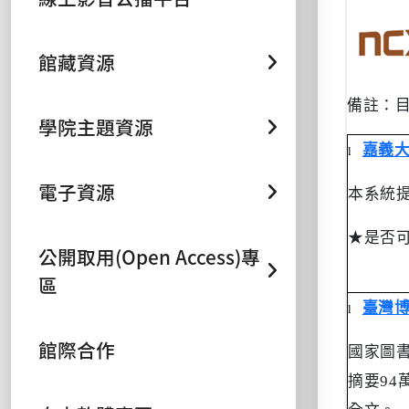
館藏資源
備註：
學院主題資源
嘉義
l
電子資源
本系統
★
是否
公開取用(Open Access)專
區
臺灣
l
館際合作
國家圖
摘要
94