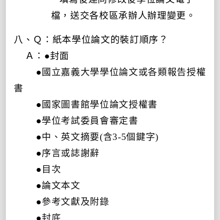
檔，
送交各校區承辦人辦理變更。
八、Ｑ：紙本學位論文的裝訂順序？
Ａ：●
封面
●
國立嘉義大學學位論文或各類報告授權
書
●
國家圖書館學位論文授權書
●
學位考試委員會審
定書
●
中、英文摘要(含3-5個鍵字)
●
序言或誌謝辭
●
目次
●
論文本文
●
參考文獻及附錄
●
封底