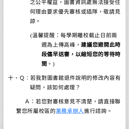
之公平權益，圖書資訊處無法接受任
何理由要求優先審核或插隊，敬請見
諒。
(溫馨提醒：每學期離校截止日前兩
週為上傳高峰，
建議您避開此時
段儘早送審，以縮短您的等待時
間
。)
：
十、
Ｑ
若我對圖書館退件說明的修改內容有
疑問，該如何處理？
Ａ：若您對審核意見不清楚，請直接聯
繫您所屬校區的
業務承辦人
進行諮詢
。