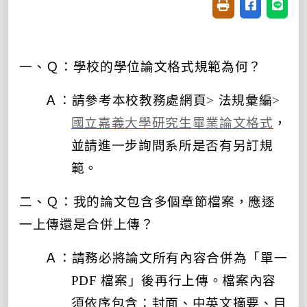
友善列印(開新視窗
分享至臉書(
分享至
一、Ｑ：學校的學位論文格式規範為何？
Ａ：請參考本校教務處網頁
>
法規彙編
>
國立嘉義大學研究生畢業論文格式
，
並請進一步詢問系所是否有另訂規
範。
二、Ｑ：我的論文包含多個章節檔案，應逐
一上傳還是合併上傳？
Ａ：
請務必將論文所有內容合併為「單一
PDF 檔案」後再行上傳。檔案內容
須依序包含：封面、中英文摘要、目