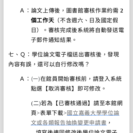
Ａ：論文上傳後，圖書館審核作業約需
2
個工作天
（不含週六、日及國定假
日）。審核完成後系統將自動發送電
子郵件通知結果。
七、Ｑ：
學位論文電子檔送出審核後
，發現
內容有誤，還可以自行修改嗎？
(一)
Ａ：
在館員開始審核前，
請登入系統
點選
【
取消審核】
即可修改。
(二)
若為【已審核通過】
請至本館網
頁
>
表單下載
>
國立嘉義大學學位論
文或各類報告抽換變更申請書
，
填寫後連同修改後
學位論文電子