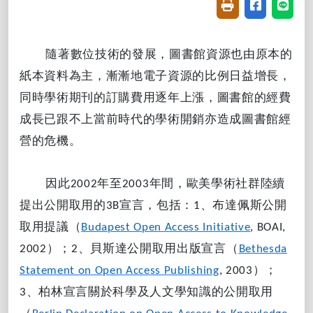
友善列印(開新視窗
分享至臉書(
分享至
隨著數位技術的發展，圖書館資源也由原本的
紙本資料為主，漸漸地電子資源的比例日益增長，
同時學術期刊的訂購費用逐年上漲，圖書館的經費
成長已跟不上當前時代的學術開銷亦造成圖書館經
營的危機。
因此
年至
年間，歐美學術社群陸續
2002
2003
提出公開取用的
宣言，包括：
、布達佩斯公開
3B
1
取用提議（
Budapest Open Access Initiative
, BOAI,
）；
、貝斯達公開取用出版宣言（
2002
2
Bethesda
）；
Statement on Open Access Publishing
, 2003
、柏林宣言關於科學及人文學知識的公開取用
3