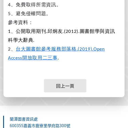
、免費取得所需資訊。
4
、避免侵權問題。
5
參考資料：
、
公
開
取
用
期刊
邱
炯
友
圖
書
館
學
與
資
訊
1
.
.(2012).
科
學
大
辭典
.
、
台
大
圖
書
館
參考
服務
部
落
格
2
.(2019).Open
開
放
取
用
二
三
事
Access
.
回上一頁
蘭潭圖書資訊處
600355嘉義市鹿寮里學府路300號