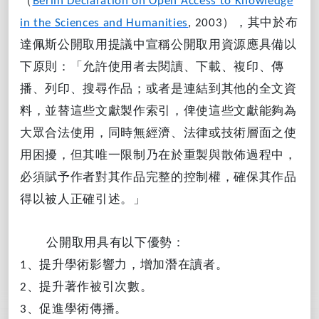
（
Berlin Declaration on Open Access to Knowledge
），其中於布
in the Sciences and Humanities
, 2003
達佩斯公開取用提議中宣稱公開取用資源應具備以
下原則：「允許使用者去閱讀、下載、複印、傳
播、列印、搜尋作品；或者是連結到其他的全文資
料，並替這些文獻製作索引，俾使這些文獻能夠為
大眾合法使用，同時無經濟、法律或技術層面之使
用困擾，但其唯一限制乃在於重製與散佈過程中，
必須賦予作者對其作品完整的控制權，確保其作品
得以被人正確引述。」
公開取用具有以下優勢：
、提升學術影響力，增加潛在讀者。
1
、提升著作被引次數。
2
、促進學術傳播。
3