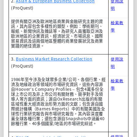
2.
Asian & European Business Collection
使用說
(ProQuest)
明
提供有關亞洲及歐洲地區商業與金融研究主題的資
檢索教
訊，其內容包含多樣性的類型，例如：學術期刊、
學
報紙、新聞快訊及雜誌等。為研究人員獲取亞洲及
歐洲地區的企業資訊、經濟狀況、市場訊息、國際
貿易資訊及這兩個地區整體的商業發展狀況及商業
實踐的絕佳資源。
3.
Business Market Research Collection
使用說
(ProQuest)
明
1986
/
年至今涉及全球眾多企業
公司、各個行業、經
檢索教
濟及地緣政治等領域的市場研究資訊，這些內容源
學
Hoover's Company Profiles
4
自
–
包含
萬多份全
球上市公司及非上市公司有關財務、競爭對手及領
OxResearch
導人等方面的資訊；源自
出版的有關
區域性重大經濟政治形勢方面的文獻；包含源自國
Barnes Reports
際統計機構（
）中的有關美國及全
球性行業研究報告與市場研究報告，其內容深度覆
Snapshots
40
蓋全球各種行業；還包含源自
中涵蓋
40
/
餘種行業、
多個國家
地區的市場研究綜述。
使用說