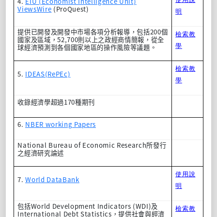
4.
EIU (Economist Intelligence Unit)
ViewsWire
(ProQuest)
明
200
提供已開發及開發中市場各項分析報導，包括
個
檢索教
52,700
國家及區域，
則以上之政經商情簡報，從全
學
球經濟預測到各個國家地區的操作風險等議題。
檢索教
5.
IDEAS(RePEc)
學
170
收錄經濟學超過
種期刊
6.
NBER working Papers
National Bureau of Economic Research
所發行
之經濟研究論述
使用說
7.
World DataBank
明
World Development Indicators (WDI)
包括
及
檢索教
International Debt Statistics
，提供社會與經濟