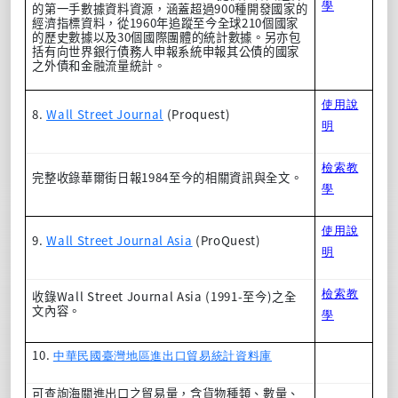
學
900
的第一手數據資料資源，涵蓋超過
種開發國家的
1960
210
經濟指標資料，從
年追蹤至今全球
個國家
30
的歷史數據以及
個國際團體的統計數據。另亦包
括有向世界銀行債務人申報系統申報其公債的國家
之外債和金融流量統計。
使用說
8.
Wall Street Journal
(Proquest)
明
檢索教
1984
完整收錄華爾街日報
至今的相關資訊與全文。
學
使用說
9.
Wall Street Journal Asia
(ProQuest)
明
檢索教
Wall Street Journal Asia (1991-
)
收錄
至今
之全
文內容。
學
10.
中華民國臺灣地區進出口貿易統計資料庫
可查詢海關進出口之貿易量，含貨物種類、數量、