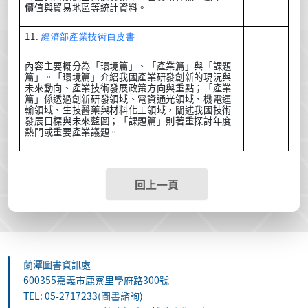
價值與貿易地區等統計資料。
11.
經濟部產業技術白皮書
內容主要概分為「環境篇」、「產業篇」與「課題
篇」。「環境篇」介紹我國產業研發創新的現況與
未來動向、產業技術發展政策方向與重點；「產業
篇」係透過創新研發領域、電資通光領域、機電運
輸領域、生技醫藥與材料化工領域，闡述我國技術
發展目標與未來藍圖；「課題篇」則著重探討年度
熱門或重要產業議題。
回上一頁
蘭潭圖書資訊處
600355嘉義市鹿寮里學府路300號
TEL: 05-2717233(圖書諮詢)