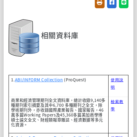
友善列印(開新視窗
分享至臉書(
分享至
相關資料庫
1.
ABI/INFORM Collection
(ProQuest)
使用說
明
9,140
商業和經濟管理期刊全文資料庫，總計收錄
多
檢索教
6,700
種期刊索引摘要及其中
多種期刊之全文，除
學
46
學術期刊外，亦收錄國際產業報告、國家報告，
Working Papers
45,360
萬多篇
及
多篇美加商學博
碩士論文全文、財經類報章雜誌、經濟數據等多元
化資源。