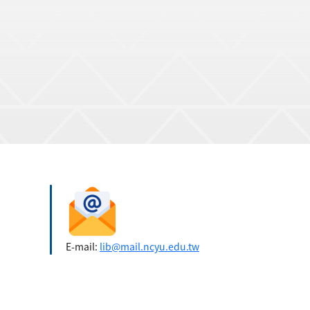
E-mail:
lib@mail.ncyu.edu.tw