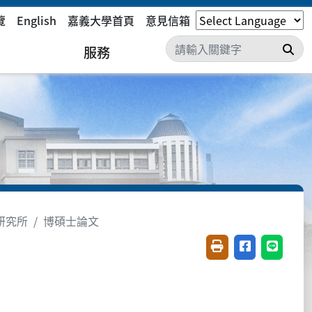
覽
English
嘉義大學首頁
意見信箱
搜
服務
研究所
博碩士論文
友善列印(開新視窗)
分享至臉書(開
分享至 L