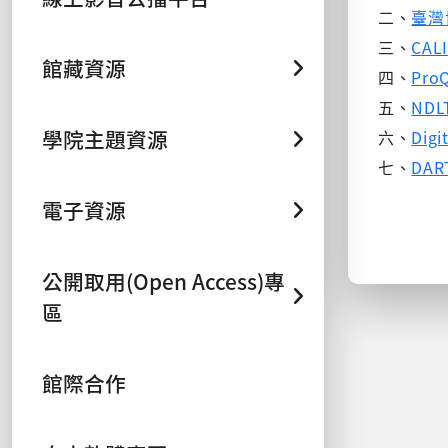
二、
臺灣
三
、
CA
館藏資源
四、
Pro
五、
NDL
學院主題資源
六、
Dig
七、
DAR
電子資源
公開取用(Open Access)專
區
館際合作