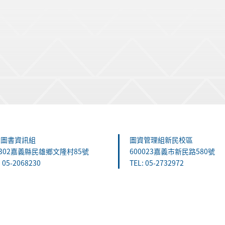
雄圖書資訊組
圖資管理組新民校區
1302嘉義縣民雄鄉文隆村85號
600023嘉義市新民路580號
: 05-2068230
TEL: 05-2732972