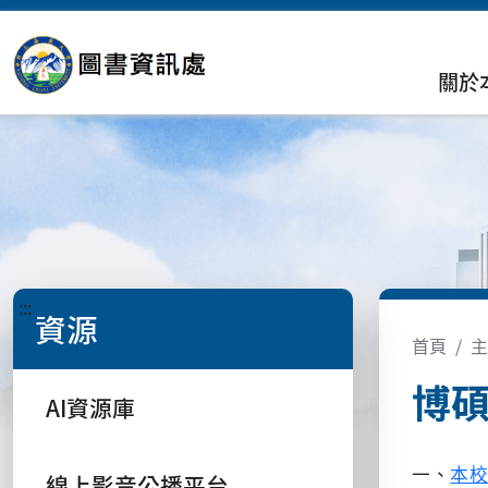
關於
:::
資源
首頁
主
博
AI資源庫
一、
本
線上影音公播平台