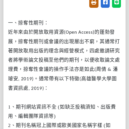
友善列印(開新視窗
分享至臉書(
分享至
一、掠奪性期刊：
近年來由於開放取用資源
的蓬勃發
(Open Access)
展，掠奪性期刊或會議的出現層出不窮，其通常打
著開放取用出版的理念與經營模式，四處邀請研究
者將學術論文投稿至他們的期刊，以便收取論文處
理費，掠奪性會議的操作手法亦是如此
周倩
潘
(
&
璿安
。通常帶有以下特徵
高雄醫學大學圖
, 2019)
(
書資訊處
：
, 2019)
1、
期刊網站資訊不全
(
如缺乏投稿須知、出版費
用、編輯團隊資訊等
)
2、期刊名稱冠上國際或歐美國家名稱字樣
(
如