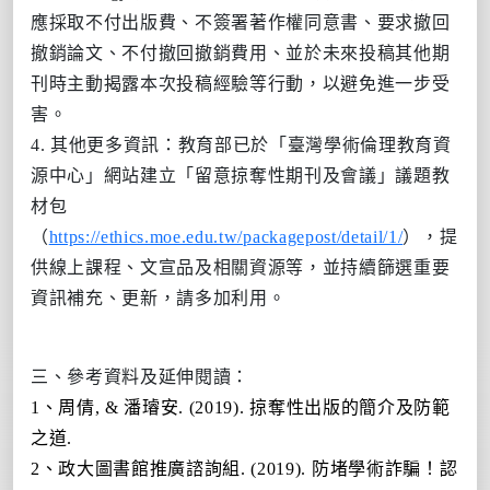
應採取不付出版費、不簽署著作權同意書、要求撤回
撤銷論文、不付撤回撤銷費用、並於未來投稿其他期
刊時主動揭露本次投稿經驗等行動，以避免進一步受
害。
4. 其他更多資訊：教育部已於「臺灣學術倫理教育資
源中心」網站建立「留意掠奪性期刊及會議」議題教
材包
（
https://ethics.moe.edu.tw/packagepost/detail/1/
），提
供線上課程、文宣品及相關資源等，並持續篩選重要
資訊補充、更新，請多加利用。
三、參考資料及延伸閱讀：
1、
周倩
, &
潘璿安
. (2019).
掠奪性出版的簡介及防範
之道
.
2、
政大圖書館推廣諮詢組
. (2019).
防堵學術詐騙！認