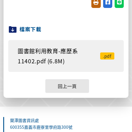
友善列印(開新視窗
分享至臉書(
分享至
檔案下載
圖書館利用教育-應歷系
.pdf
11402.pdf (6.8M)
回上一頁
蘭潭圖書資訊處
600355嘉義市鹿寮里學府路300號