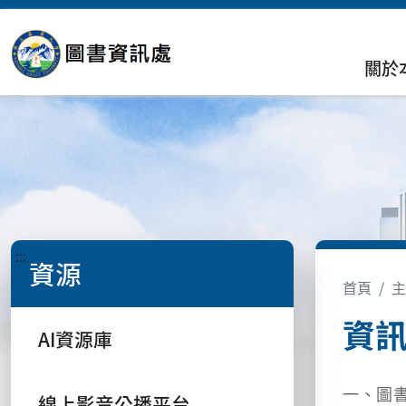
關於
:::
資源
首頁
主
資
AI資源庫
一、圖
線上影音公播平台