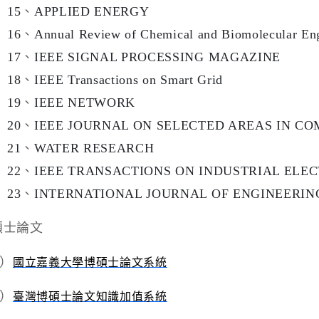
15
、
APPLIED ENERGY
16
、
Annual Review of Chemical and Biomolecular En
17
、
IEEE SIGNAL PROCESSING MAGAZINE
18
、
IEEE Transactions on Smart Grid
19
、
IEEE NETWORK
20
、
IEEE JOURNAL ON SELECTED AREAS IN C
21
、
WATER RESEARCH
22
、
IEEE TRANSACTIONS ON INDUSTRIAL ELE
23
、
INTERNATIONAL JOURNAL OF ENGINEERIN
碩士論文
）
國立嘉義大學博碩士論文系統
）
臺灣博碩士論文知識加值系統