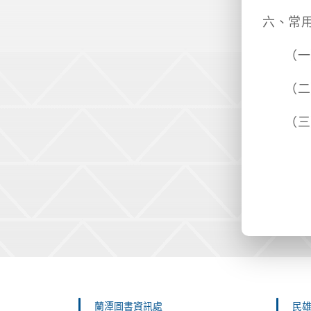
六、常
（一
（二
（三
:::
蘭潭圖書資訊處
民