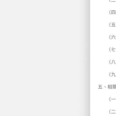
（三
（四
（五
（六
（七
（八
（九
五、相
（一
（二