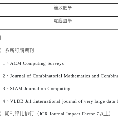
離散數學
電腦圖學
刊
）系所訂購期刊
1
、
ACM Computing Surveys
2
、
Journal of Combinatorial Mathematics and Combin
3
、
SIAM Journal on Computing
4
、
VLDB Jnl.:international journal of very large data 
）期刊評比排行（
JCR Journal Impact Factor 7
以上）