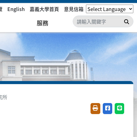
覽
English
嘉義大學首頁
意見信箱
搜
服務
究所
友善列印(開新視窗)
分享至臉書(開
分享至 L