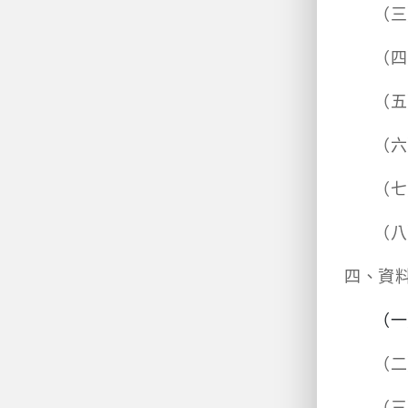
（三
（四
（五
（六
（七
（八
四、資
（一
（二