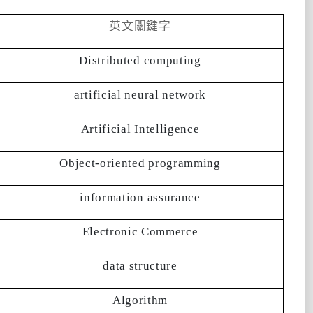
英文關鍵字
Distributed computing
artificial neural network
Artificial Intelligence
Object-oriented programming
information assurance
Electronic Commerce
data structure
Algorithm