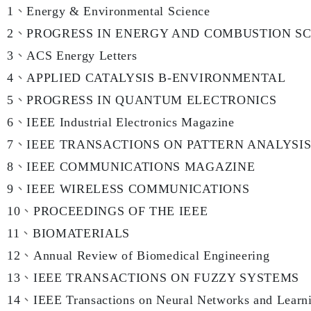
1
、
Energy & Environmental Science
2
、
PROGRESS IN ENERGY AND COMBUSTION S
3
、
ACS Energy Letters
4
、
APPLIED CATALYSIS B-ENVIRONMENTAL
5
、
PROGRESS IN QUANTUM ELECTRONICS
6
、
IEEE Industrial Electronics Magazine
7
、
IEEE TRANSACTIONS ON PATTERN ANALYSI
8
、
IEEE COMMUNICATIONS MAGAZINE
9
、
IEEE WIRELESS COMMUNICATIONS
10
、
PROCEEDINGS OF THE IEEE
11
、
BIOMATERIALS
12
、
Annual Review of Biomedical Engineering
13
、
IEEE TRANSACTIONS ON FUZZY SYSTEMS
14
、
IEEE Transactions on Neural Networks and Learn