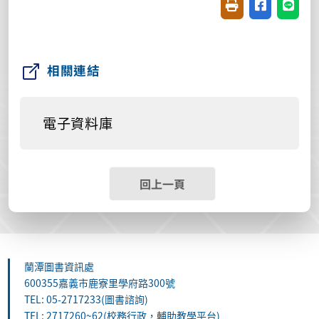
友善列印(開新視窗
分享至臉書(
分享至
相關連結
電子資料庫
回上一頁
蘭潭圖書資訊處
600355嘉義市鹿寮里學府路300號
TEL: 05-2717233(圖書諮詢)
TEL: 2717260~62(校務行政，輔助教學平台)