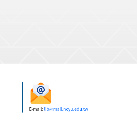
E-mail:
lib@mail.ncyu.edu.tw