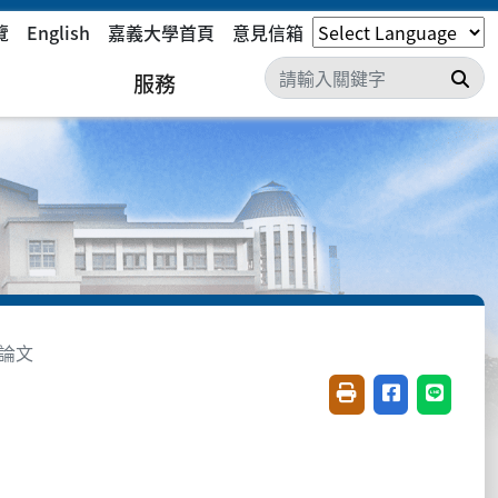
覽
English
嘉義大學首頁
意見信箱
搜
服務
論文
友善列印(開新視窗)
分享至臉書(開
分享至 L