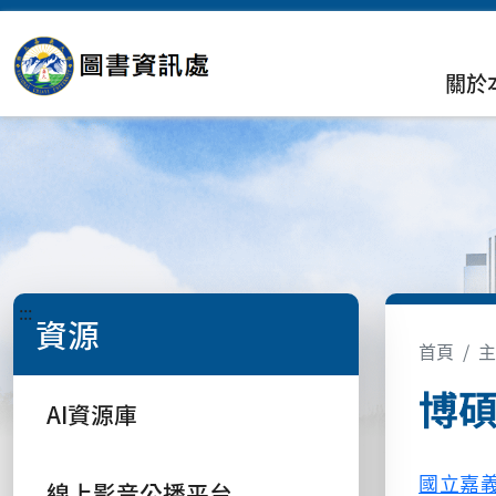
關於
:::
資源
首頁
主
博
AI資源庫
國立嘉
線上影音公播平台