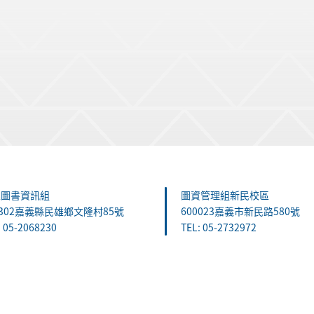
雄圖書資訊組
圖資管理組新民校區
1302嘉義縣民雄鄉文隆村85號
600023嘉義市新民路580號
: 05-2068230
TEL: 05-2732972