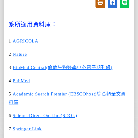
友善列印(開新視窗
分享至臉書(
分享至
系所適用資料庫：
1.
AGRICOLA
2.
Nature
3.
BioMed Central(
倫敦生物醫學中心電子期刊網
)
4.
PubMed
5.
Academic Search Premier (EBSCOhost)
綜合類全文資
料庫
6.
ScienceDirect On-Line(SDOL)
7.
Springer Link