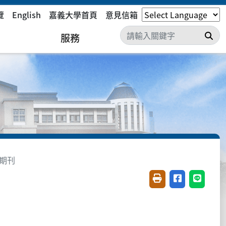
覽
English
嘉義大學首頁
意見信箱
搜
服務
期刊
友善列印(開新視窗)
分享至臉書(開
分享至 L