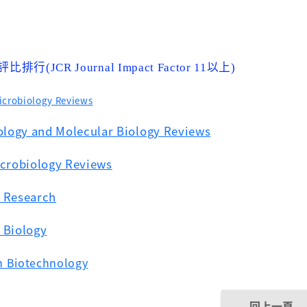
評比排行
以上
(JCR Journal Impact Factor 11
)
Microbiology Reviews
ology and Molecular Biology Reviews
crobiology Reviews
 Research
Biology
n Biotechnology
回上一頁