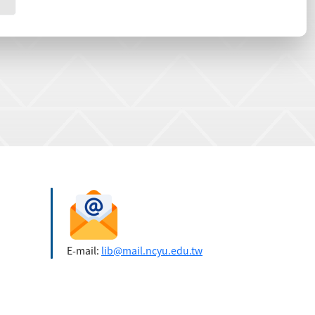
E-mail:
lib@mail.ncyu.edu.tw