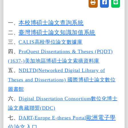
友善列印(開新視窗
分享至臉書(
分享至
本校博碩士論文查詢系統
一、
臺灣博碩士論文知識加值系統
二、
三
、
CALIS
高校學位論文數據庫
四、
ProQuest Dissertations & Theses (PQDT)
(1637-)
美加地區博碩士論文索摘資料庫
五、
NDLTD(Networked Digital Library of
Theses and Dissertations)
國際博碩士論文數位
圖書館
六、
Digital Dissertation Consortium
數位化博士
論文典藏聯盟(DDC)
歐洲電子學
七、
DART-Europe E-theses Portal
位論文入口