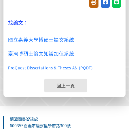
友善列印(開新視窗
分享至臉書(
分享至
找論文：
國立嘉義大學博碩士論文系統
臺灣博碩士論文知識加值系統
ProQuest Dissertations & Theses A&I(PQDT)
回上一頁
蘭潭圖書資訊處
600355嘉義市鹿寮里學府路300號