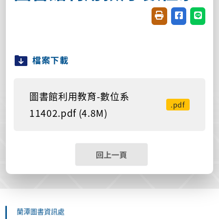
友善列印(開新視窗
分享至臉書(
分享至
檔案下載
圖書館利用教育-數位系
.pdf
11402.pdf (4.8M)
回上一頁
蘭潭圖書資訊處