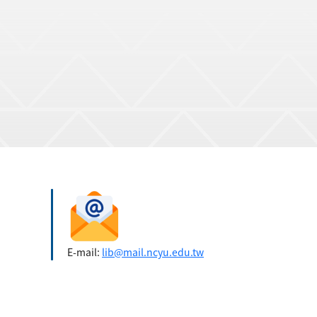
E-mail:
lib@mail.ncyu.edu.tw