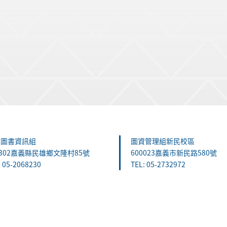
雄圖書資訊組
圖資管理組新民校區
1302嘉義縣民雄鄉文隆村85號
600023嘉義市新民路580號
: 05-2068230
TEL: 05-2732972