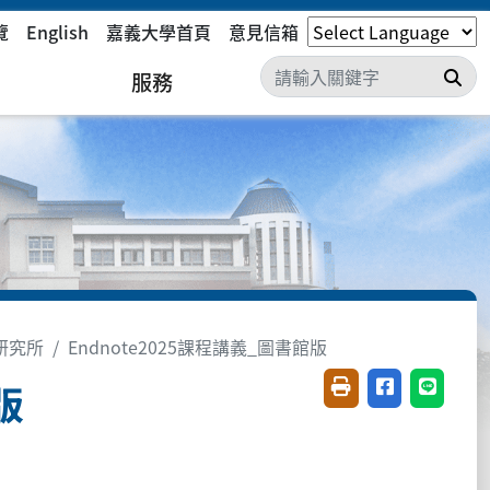
覽
English
嘉義大學首頁
意見信箱
搜
服務
研究所
Endnote2025課程講義_圖書館版
版
友善列印(開新視窗)
分享至臉書(開
分享至 L