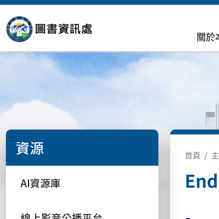
關於
:::
資源
首頁
主
En
AI資源庫
線上影音公播平台