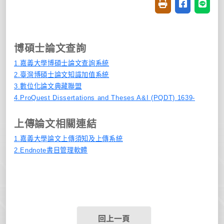
友善列印(開新視窗
分享至臉書(
分享至
博碩士論文查詢
1.嘉義大學博碩士論文查詢系統
2.臺灣博碩士論文知識加值系統
3.數位化論文典藏聯盟
4.ProQuest Dissertations and Theses A&I (PQDT) 1639-
上傳論文相關連結
1.嘉義大學論文上傳須知及上傳系統
2.Endnote書目管理軟體
回上一頁