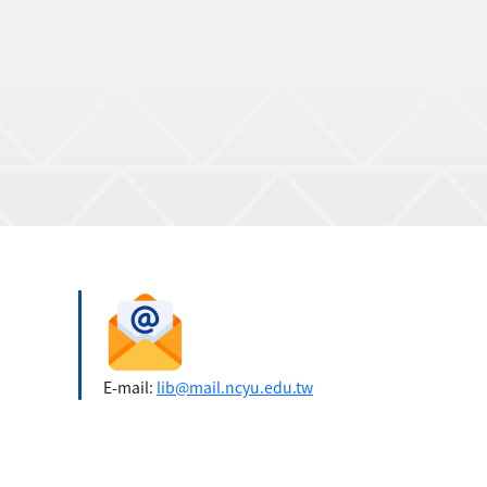
E-mail:
lib@mail.ncyu.edu.tw