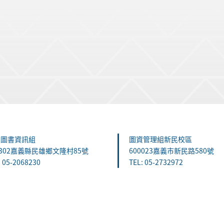
雄圖書資訊組
圖資管理組新民校區
1302嘉義縣民雄鄉文隆村85號
600023嘉義市新民路580號
: 05-2068230
TEL: 05-2732972