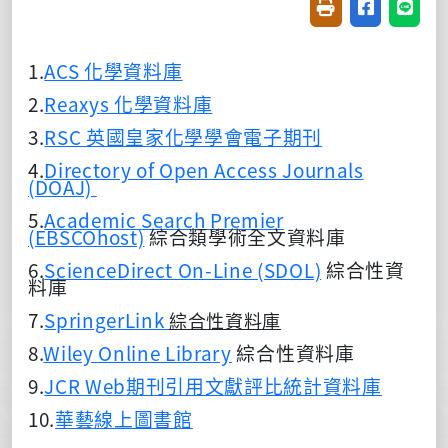
友善列印(開新視窗
分享至臉書(
分享至
1.
ACS
化學資料庫
2.
Reaxys
化學資料庫
3.
RSC
英國皇家化學學會
電子期刊
4.
Directory of Open Access Journals
(DOAJ)
5.
Academic Search Premier
(EBSCOhost)
綜合類學術全文資料庫
6.
ScienceDirect On-Line (SDOL)
綜合性資
料庫
7.
SpringerLink
綜合性資料庫
8.
Wiley Online Library
綜合性資料庫
9.
JCR Web
期刊引用文
獻評比統計資料庫
10.
華藝線上圖
書館