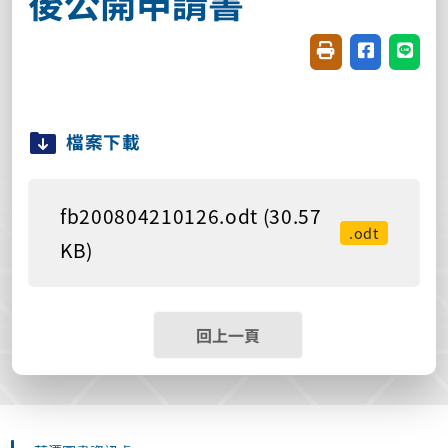
後公開申請書
友善列印(開新視窗
分享至臉書(
分享至
檔案下載
fb200804210126.odt (30.57
.odt
KB)
回上一頁