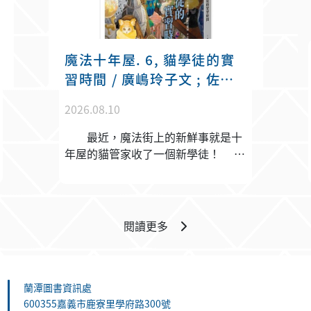
魔法十年屋. 6, 貓學徒的實
習時間 / 廣嶋玲子文 ; 佐竹
美保圖 ; 王蘊潔譯.
2026.08.10
最近，魔法街上的新鮮事就是十
年屋的貓管家收了一個新學徒！
這隻名叫「蜜蜜」的奶茶色小貓，從
原本奄奄一息的樣子， 在十年屋
和客來喜的照料下恢復健康，並努力
成為魔法師的好幫手。 雖然蜜蜜
閱讀更多
在實習期間難免闖禍， 但那些還
沒有助手的魔法師們仍然搶著要讓蜜
蜜成為他們的夥伴。 身為優秀又
資深的貓師父，客來喜會和蜜蜜分享
蘭潭圖書資訊處
哪些成為好幫手的祕訣？ 牠又是
600355嘉義市鹿寮里學府路300號