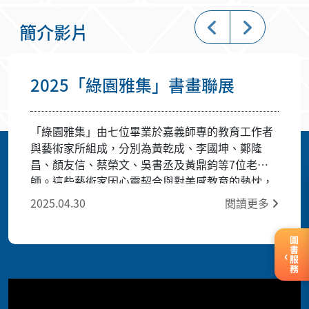
簡介影片
2025「綠園雅集」書畫聯展
「綠園雅集」由七位畢業於嘉義師專的教育工作者
與藝術家所組成，分別為黃乾成、李國坤、鄭隆
昌、顏友信、蔡榮文、吳書丞及黃鼎鈞等7位老
師。這些藝術家因心靈契合與對美感教育的熱忱，
創立了「綠園雅集」藝術團體。當年在嘉義師專求
2025.04.30
閱讀更多
學的他們，深厚的藝術情感與創作技術的基礎，讓
他們至今仍秉持著推廣藝術教育的使命，持續開拓
圖書服務
藝術創作的無限可能。如今，7位校友藝術家皆已
‹
在藝術領域取得卓越成就，並獲得多項藝術競賽獎
項與參展經驗，藝文愛好者可藉此次「綠園雅集」
書畫聯展，感受他們的創作魅力與深厚底蘊。