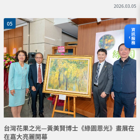
2026.03.05
05
資訊服務
‹
台灣花果之光—黃美賢博士《綠園恩光》畫展在
在嘉大亮麗開幕