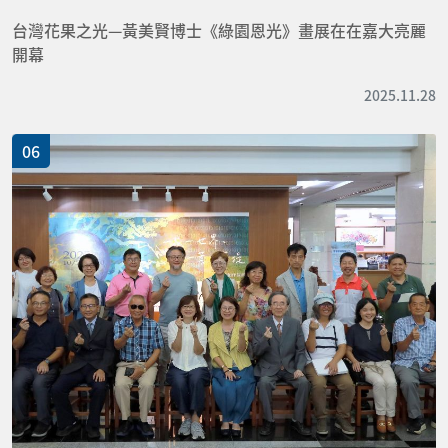
台灣花果之光—黃美賢博士《綠園恩光》畫展在在嘉大亮麗
開幕
2025.11.28
06