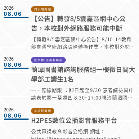
2026
資訊網路組
08.06
【公告】轉發8/5雲嘉區網中心公
告，本校對外網路服務可能中斷
【轉發8/5雲嘉區網中心公告】8/10-14教育
部臺灣學術網路骨幹轉換作業，本校對外網路
服務可能中斷 一、作業目的：配合教育部新
2026
世代國內學研網400G骨幹網路轉換作業。
圖資處-諮詢服務組
08.06
蘭潭圖書館諮詢服務組一樓徵日間大
二、作業時程：115年8月10日(一)至14日
(五) 三、影響時段：(暫定)115年8月11日(二)
學部工讀生1名
及13日(四) 四、影響範圍： 1.配合教育部
一、應徵期限 ：即日起至9/30 意者請檢具申
骨幹網路轉換作業，於線路切換期間，本校對
請表於週一至週四 8:30~17:00親洽蘭潭圖書
外網路服務將暫時中斷。 2.如教育部臨時
館諮詢服務組一樓櫃台葉小姐或將申請表
調整原定作業，網路中斷時間將配合異動。
2026
MAIL至milan@mail.ncyu.edu.tw 來信主旨
系統研發組
3.此次作業涉及全國各大專院校排程，作
08.05
H2PES數位公播影音服務平台
請註明 應徵諮詢服務組一樓工讀生 申請表下
業時程無法調整，若有任何重要線上會議或其
載→蘭潭館諮詢服務組工讀生申請表 二、需
他網路需求，請避開8/10-14這一週。 嘉
公共電視教育影音公播網 網址：
求資格 1.本校日間部大學生，能工讀二年以
義大學圖書資訊處資訊網路組
https://libproxy.ncyu.edu.tw/login?