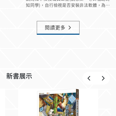
知同學)，自行檢視是否安裝非法軟體，為尊
重「智慧財產權」請務必自行移除未經授權之
軟體，以免觸犯法令遭受刑責。 請詳閱本處
智慧財產權專區 檢附本校採購之教職員工生
閱讀更多
校園授權軟體清單。 圖書資訊處 敬啟
115.8.3
新書展示