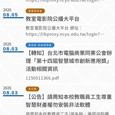
上。 2.具備基礎英文聽、說能力尤佳。 3.可
url=https://www.h2pes.com/ 不限時間、
配合排班。 三、工作時間：排班制 週一至週
2026
地點、同時在線人數觀看 平台授權至117年4
圖書資訊處
五 17:00~21:00 週六、週日 平時
08.05
教室電影院公播大平台
月30日止 歡迎師生多加利用
13:00~17:00 考試週另訂 註: 寒暑假工讀時
間另行安排，不在此限 四、工作內容 1.環境
教室電影院公播大平台 網址：
清潔工作。 2.流通櫃台相關工作。 3.書庫維
https://libproxy.ncyu.edu.tw/login?
護相關工作(圖書上架、整架、移架等)。 4.臨
url=https://ncyu.app.visionmedia.com.tw/
2026
時交辦事項。 五、待遇 依學校規定，時薪
校內IP範圍請選擇IP自動登入 校外請選擇合
圖資處-諮詢服務組
08.03
196元，享勞健保。
【轉知】台北市電腦商業同業公會辦
作平台登入→輸入校務行政系統帳號密碼認證
不限時間、地點，上限30組觀看 歡迎師生多
理「第十四屆智慧城市創新應用獎」
加利用
活動相關資訊
1150011366.pdf
2026
未分類
08.03
【公告】請周知本校教職員工生尊重
智慧財產權勿安裝非法軟體
請周知本校教職員工生(請系辦、導師協助轉