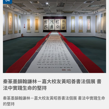
秦篆墨韻翰謙林－嘉大校友黃昭善書法個展 書
法中實踐生命的堅持
秦篆墨韻翰謙林－嘉大校友黃昭善書法個展 書法中實踐生命
的堅持