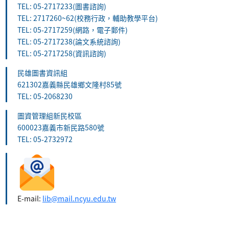
如何與十年屋相遇的呢？ 每個人
TEL: 05-2717233(圖書諮詢)
TEL: 2717260~62(校務行政，輔助教學平台)
都有愛惜或是執著的事物， 七篇
TEL: 05-2717259(網路，電子郵件)
關於家庭、回憶、認錯、友情和魔法
TEL: 05-2717238(論文系統諮詢)
師的小故事， 將帶給你最溫暖的
TEL: 05-2717258(資訊諮詢)
時光。 請打開十年屋的邀請函，
進入神祕奇幻的魔法世界吧！
民雄圖書資訊組
621302嘉義縣民雄鄉文隆村85號
TEL: 05-2068230
圖資管理組新民校區
600023嘉義市新民路580號
TEL: 05-2732972
E-mail:
lib@mail.ncyu.edu.tw