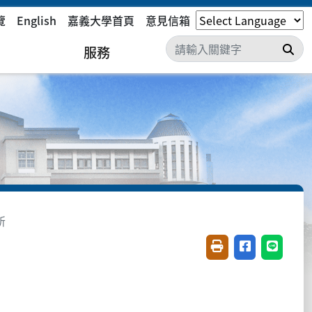
覽
English
嘉義大學首頁
意見信箱
搜
服務
所
友善列印(開新視窗)
分享至臉書(開
分享至 L