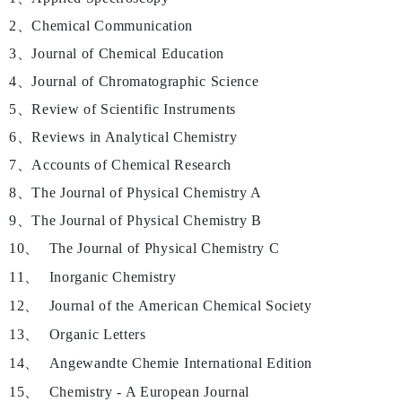
2、
Chemical Communication
3、
Journal of Chemical Education
4、
Journal of Chromatographic Science
5、
Review of Scientific Instruments
6、
Reviews in Analytical Chemistry
7、
Accounts of Chemical Research
8、
The Journal of Physical Chemistry A
9、
The Journal of Physical Chemistry B
10、
The Journal of Physical Chemistry C
11、
Inorganic Chemistry
12、
Journal of the American Chemical Society
13、
Organic Letters
14、
Angewandte Chemie International Edition
15、
Chemistry - A European Journal