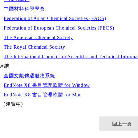
）
中
國
材料
科
學
學
會
）
Federation of Asian Chemical Societies (FACS)
）
Federation of European Chemical Societies (FECS)
）
The American Chemical Society
）
The Royal Chemical Society
）
The International Council for Scientific and Technical Inform
連結
）
全國文獻傳遞服務系統
）
EndNote X8
書目管理軟體 for Window
）
EndNote X8
書目管理軟體 for Mac
A
（建置中）
回上一頁