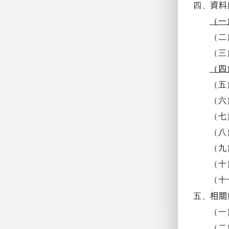
四、
資料
（一
（二
（三
（四
（五
（六
（七
（八
（九
（十
（十
五、
相關
（一
（二