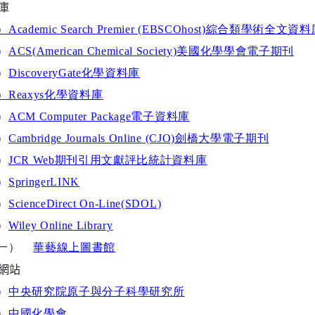
庫
）
Academic Search Premier (EBSCOhost)
綜合類學術全文資料
）
ACS(American Chemical Society)
美國化學學會電子期刊
）
DiscoveryGate
化學資料庫
）
Reaxys
化學資料庫
）
ACM Computer Package
電子資料庫
）
Cambridge Journals Online (CJO)
劍橋大學電子期刊
）
JCR Web
期刊引用文獻評比統計資料庫
）
SpringerLINK
）
ScienceDirect On-Line(SDOL)
）
Wiley Online Library
一）
華
藝線上圖書館
網站
）
中
央
研究
院
原子與
分
子
科
學
研
究
所
）
中
國
化學
會