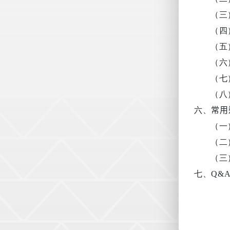
（三
（四
（五
（六
（七
（八
六、
常用
（一
（二
（三
七、
Q&