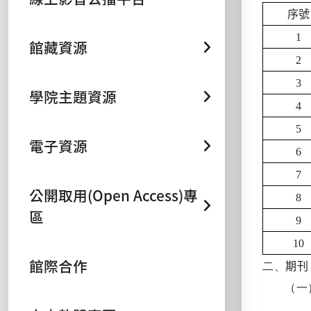
序號
1
館藏資源
2
3
學院主題資源
4
5
電子資源
6
7
公開取用(Open Access)專
8
區
9
10
館際合作
二、
期刊
（一