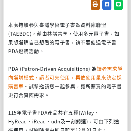
友善列印(開新視窗
分享至臉書(
分享至
本處持續參與臺灣學術電子書暨資料庫聯盟
(TAEBDC)，藉由共購共享，使用多元電子書。如
果想選購自己想看的電子書，請不要錯過電子書
PDA選購活動。
PDA (Patron-Driven Acquisitions) 為
讀者需求導
向選購模式，讀者可先使用，再依使用量來決定採
購書單
。誠摯邀請您一起參與，讓所購買的電子書
更符合實際需求。
115年電子書PDA產品共有五種(Wiley、
HyRead、iRead、udn及一刻鯨選)，可由下列途
徑使用，試閱時間由即日起至12月31日止。