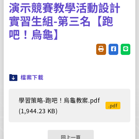
演示競賽教學活動設計
實習生組-第三名【跑
吧！烏龜】
友善列印(開新視窗
分享至臉書(
分享至
檔案下載
學習策略-跑吧！烏龜教案.pdf
.pdf
(1,944.23 KB)
回上一頁