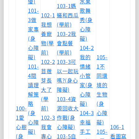
優)
水果
103-1螞
101-
歌舞
102-1
蟻和西瓜
3做
秀(身
我想
(學前)
家事
心障
養寵
103-2我
(身
礙)
物(學
會點餐
心障
104-2
前)
(學前)
礙)
我的
105-
102-2
103-3可
101-
情緒
1不
苜蓿
以一起玩
4閱
小管
同環
芽長
嗎?(身心
讀理
家(身
境的
大了
障礙)
解策
心障
生物
(學
103-4資
略
礙)
(身
100-
前)
源回收大
(身
104-3
心障
1愛
102-3
作戰(身
心障
幸福
礙)
心樹
我會
心障礙)
106-1
礙)
手工
105-
(身
專心
103-5自
看圖寫