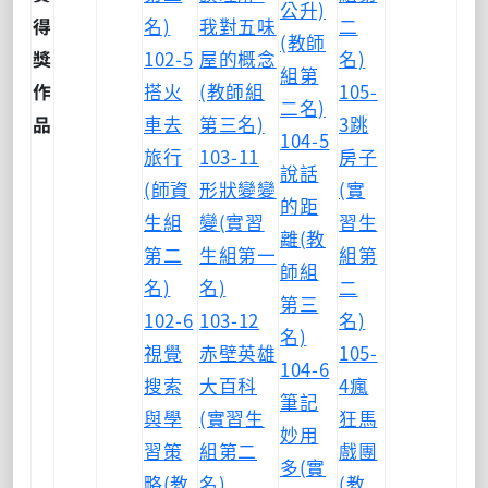
公升)
得
名)
我對五味
二
(教師
獎
102-5
屋的概念
名)
組第
作
搭火
(教師組
105-
二名)
品
車去
第三名)
3跳
104-5
旅行
103-11
房子
說話
(師資
形狀變變
(實
的距
生組
變(實習
習生
離(教
第二
生組第一
組第
師組
名)
名)
二
第三
102-6
103-12
名)
名)
視覺
赤壁英雄
105-
104-6
搜索
大百科
4瘋
筆記
與學
(實習生
狂馬
妙用
習策
組第二
戲團
多(實
略(教
名)
(教