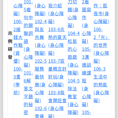
101-
刀切
2看
心障
(身心
我介紹
作：逛
5複
麵(身
圖寫
礙)
障礙)
(身心障
夜市(身
句中
心障
作
100-
102-4
礙)
心障礙)
的關
礙)
(身
2搶
與友
103-6炎
106-
示
聯詞
104-4
心障
錢大
共舞
熱的夏天
2「光」
例
語
松鼠
礙)
作戰
(身心
(身心障
的世界
研
(身
的心
105-
(資
障礙)
礙)
(身心障
發
心障
遊戲
3溝
優)
102-5
103-7容
礙)
礙)
(身心
通訓
100-
服務
量概念好
106-3
101-
障礙)
練課
3書
最快
好玩(身
生活中
6解
104-5
程
(學
樂(身
心障礙)
的熱能
答文
除法
(身
前)
心障
103-8我
(身心障
字題
教室
心障
礙)
會開班會
礙)
的秘
(身心
礙)
102-6
(身心障
密
障礙)
105-
胃痛
礙)