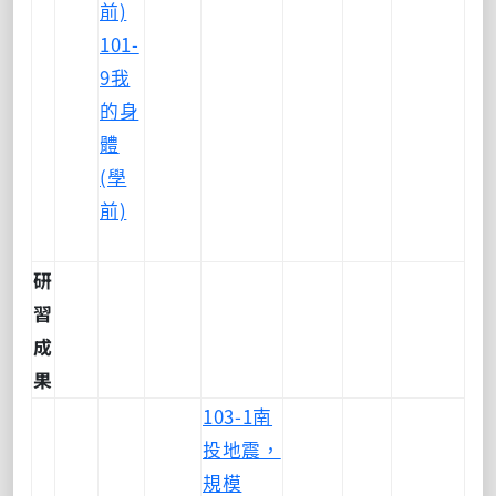
前)
101-
9我
的身
體
(學
前)
研
習
成
果
103-1南
投地震，
規模