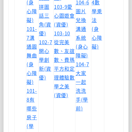
(身
104-6
4數
拼圖
103-9愛
心障
圖片
學乘
話三
心園遊會
礙)
兌換
法
角(資
(資優)
101-
溝通
(身
優)
103-10
7溝
系統
心障
102-7
從完美
通圓
(身心
礙)
開心
數、友誼
舞曲
障礙)
學創
數、費瑪
(身
104-7
新(資
平方和定
心障
大家
優)
理體驗數
礙)
一起
學之美
101-
洗洗
(資優)
8有
手(學
哪些
前)
房子
(學