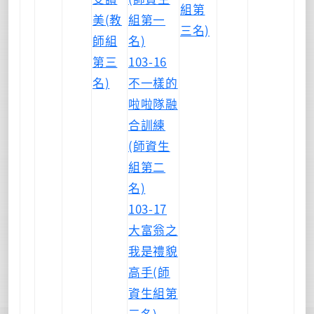
組第
美(教
組第一
三名)
師組
名)
第三
103-16
名)
不一樣的
啦啦隊融
合訓練
(師資生
組第二
名)
103-17
大富翁之
我是禮貌
高手(師
資生組第
三名)