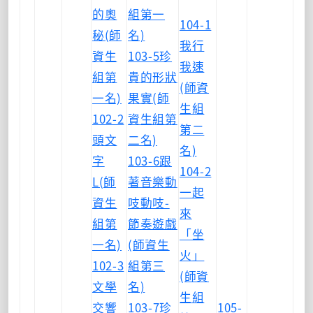
的奧
組第一
104-1
秘(師
名)
我行
資生
103-5珍
我速
組第
貴的形狀
(師資
一名)
果實(師
生組
102-2
資生組第
第二
頭文
二名)
名)
字
103-6跟
104-2
L(師
著音樂動
一起
資生
吱動吱-
來
組第
節奏遊戲
「坐
一名)
(師資生
火」
102-3
組第三
(師資
文學
名)
生組
交響
103-7珍
105-