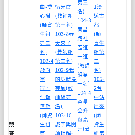
第三
曲-愛
惜光陰
1漫
名)
心樹
(教師組
遊古
104-3
(師資
第一名)
都
南昌
生組
103-8春
(師
路社
第二
天來了
資生
區逛
名)
(教師組
組第
一逛
102-4
第二名)
二
(教師
飛向
103-9我
名)
組第
宇
的身體最
105-
一名)
宙，
神氣(教
2台
104-4
浩瀚
師組第二
中站
容量
無敵
名)
出來
公升
(師資
103-10
(師
與毫
競
生組
識字與閱
資生
升(豪
賽
第二
讀理解-
組第