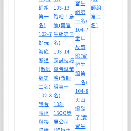
習生
師組
103-13
師組
組第
第一
跑吧！烏
第二
一名)
名)
龜(實習
名)
104-7
102-7
生組第三
童年
好玩
名)
故事
海底
103-14
館(實
隧道
應試技巧
習生
(教師
與考試策
組第
組第
略(教師
二名)
二名)
組第一
104-8
102-8
名)
火山
我會
103-
爆發
表達
15OO策
了(實
與接
展公司
習生
受讚
(師資生