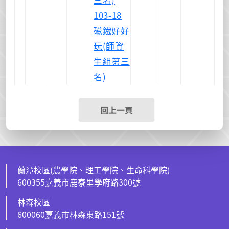
103-18
磁鐵好好
玩(師資
生組第三
名)
回上一頁
蘭潭校區(農學院、理工學院、生命科學院)
600355嘉義市鹿寮里學府路300號
林森校區
600060嘉義市林森東路151號