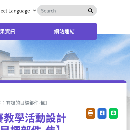
搜尋
果資訊
網站連結
字：有趣的目標部件-隹】
賽教學活動設計
友善列印(開新視窗)
分享至臉書(開
分享至 L
目標部件-隹】