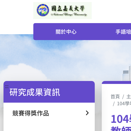
關於中心
手語
:::
研究成果資訊
首頁
主
104
競賽得獎作品
10
教師