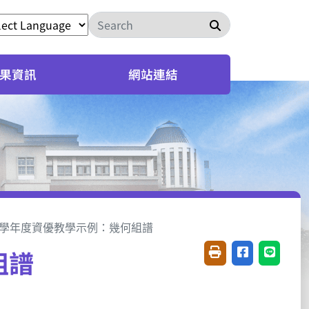
搜尋
果資訊
網站連結
01學年度資優教學示例：幾何組譜
組譜
友善列印(開新視窗)
分享至臉書(開
分享至 L