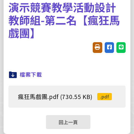
演示競賽教學活動設計
教師組-第二名【瘋狂馬
戲團】
友善列印(開新視窗
分享至臉書(
分享至
檔案下載
瘋狂馬戲團.pdf (730.55 KB)
.pdf
回上一頁