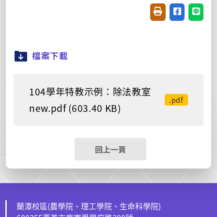
友善列印(開新視窗
分享至臉書(
分享至
檔案下載
104學年特教示例：除法教室
.pdf
new.pdf (603.40 KB)
回上一頁
蘭潭校區(農學院、理工學院、生命科學院)