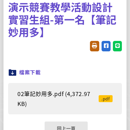
演示競賽教學活動設計
實習生組-第一名【筆記
妙用多】
友善列印(開新視窗
分享至臉書(
分享至
檔案下載
02筆記妙用多.pdf (4,372.97
.pdf
KB)
回上一頁