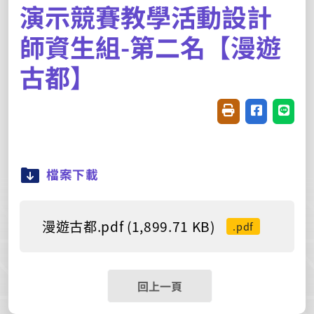
演示競賽教學活動設計
師資生組-第二名【漫遊
古都】
友善列印(開新視窗
分享至臉書(
分享至
檔案下載
漫遊古都.pdf (1,899.71 KB)
.pdf
回上一頁