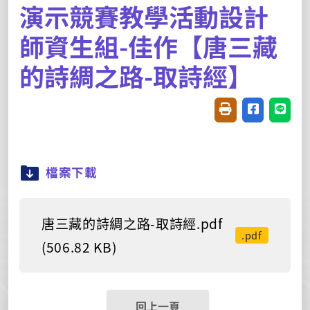
演示競賽教學活動設計
師資生組-佳作【唐三藏
的詩綢之路-取詩經】
友善列印(開新視窗
分享至臉書(
分享至
檔案下載
唐三藏的詩綢之路-取詩經.pdf
.pdf
(506.82 KB)
回上一頁