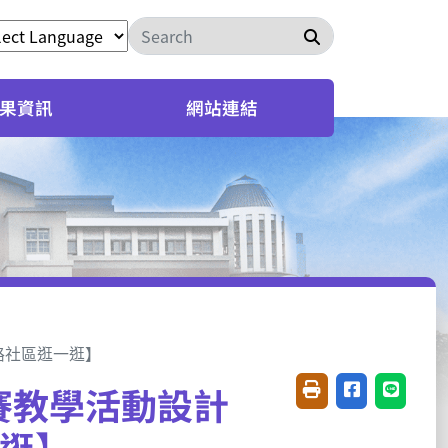
搜尋
果資訊
網站連結
路社區逛一逛】
賽教學活動設計
友善列印(開新視窗)
分享至臉書(開
分享至 L
一逛】