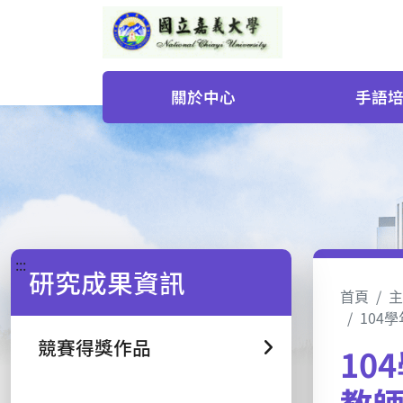
關於中心
手語
:::
研究成果資訊
首頁
主
104
競賽得獎作品
10
教師