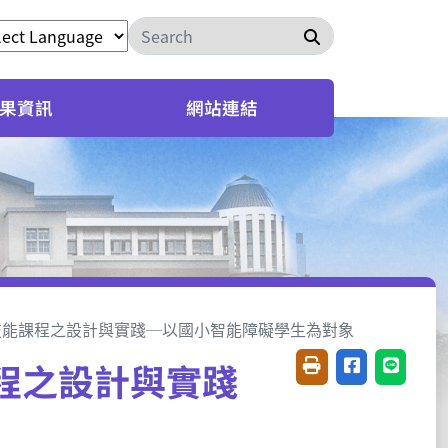
搜尋
果資訊
網站連結
技能課程之設計與實踐─以國小智能障礙學生為對象
程之設計與實踐
友善列印(開新視窗)
分享至臉書(開
分享至 L