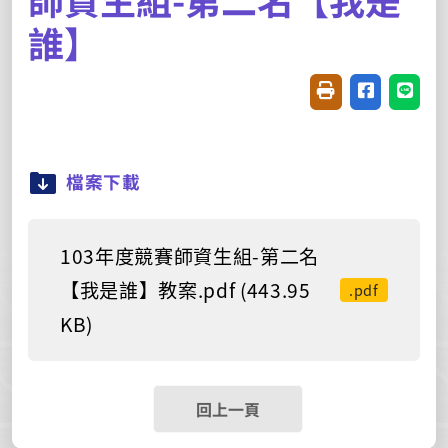
誰】
友善列印(開新視窗
分享至臉書(
分享至
檔案下載
103年度競賽師資生組-第二名
【我是誰】教案.pdf (443.95
.pdf
KB)
回上一頁