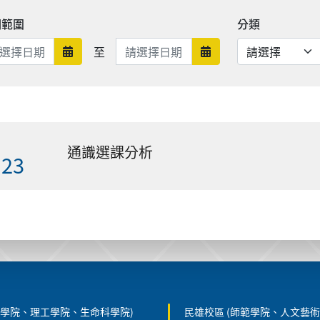
期範圍
分類
日期範圍結束
至
日期範圍開始
日期範圍結束
通識選課分析
.23
農學院、理工學院、生命科學院)
民雄校區 (師範學院、人文藝術