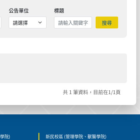
公告單位
標題
搜尋
共
1
筆資料，目前在
1
/1頁
學院)
新民校區 (管理學院、獸醫學院)