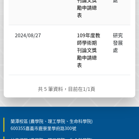
刊論文獎
處
勵申請總
表
2024/08/27
109年度教
研究
師學術期
發展
刊論文獎
處
勵申請總
表
共
5
筆資料，目前在
1
/1頁
蘭潭校區 (農學院、理工學院、生命科學院)
600355嘉義市鹿寮里學府路300號