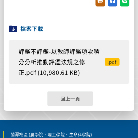
友善列印(開新視窗
分享至臉書(
分享至
檔案下載
評鑑不評鑑-以教師評鑑項次積
分分析推動評鑑法規之修
.pdf
正.pdf (10,980.61 KB)
回上一頁
蘭潭校區 (農學院、理工學院、生命科學院)