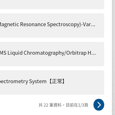
400MHZ超導核磁共振光譜儀 (Nuclear Magnetic Resonance Spectroscopy)-Varian 400MHz【正常】
Q-Exactiv_Orbitrap高解析度質譜儀 LC-MS Liquid Chromatography/Orbitrap High Resolution Mass Spectrometer【正常】
pectrometry System【正常】
共
22
筆資料，目前在
1
/3頁