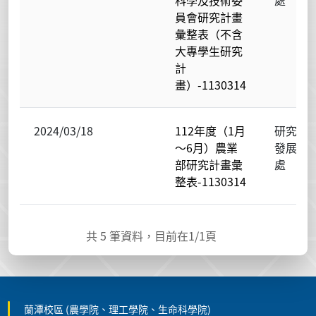
科學及技術委
處
員會研究計畫
彙整表（不含
大專學生研究
計
畫）-1130314
2024/03/18
112年度（1月
研究
～6月）農業
發展
部研究計畫彙
處
整表-1130314
共
5
筆資料，目前在
1
/1頁
蘭潭校區 (農學院、理工學院、生命科學院)