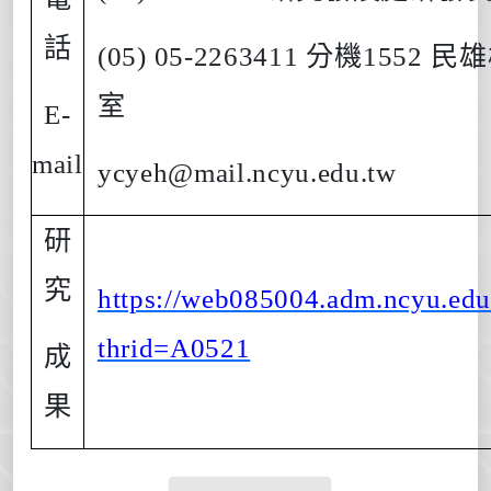
話
(05) 05-2263411
分機
1552
民雄
室
E-
mail
ycyeh@mail.ncyu.edu.tw
研
究
https://web085004.adm.ncyu.edu
thrid=A0521
成
果