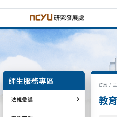
:::
師生服務專區
首頁
主
教
法規彙編