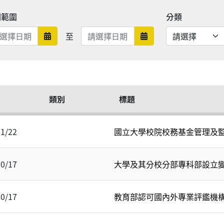
期範圍
分類
日期範圍結束
至
日期範圍開始
日期範圍結束
類別
標題
11/22
國立大學校院校務基金管理及
10/17
大學及其分校分部專科部設立
10/17
教育部認可國內外專業評鑑機