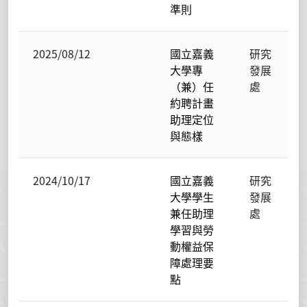
準則
2025/08/12
國立嘉義
研究
大學專
發展
（兼）任
處
約聘計畫
助理定位
與態樣
2024/10/17
國立嘉義
研究
大學學生
發展
兼任助理
處
學習與勞
動權益保
障處理要
點