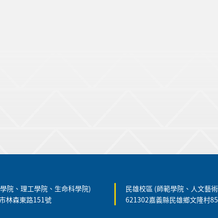
農學院、理工學院、生命科學院)
民雄校區 (師範學院、人文藝術
義市林森東路151號
621302嘉義縣民雄鄉文隆村8