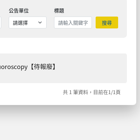
公告單位
標題
搜尋
luoroscopy【待報廢】
共
1
筆資料，目前在
1
/1頁