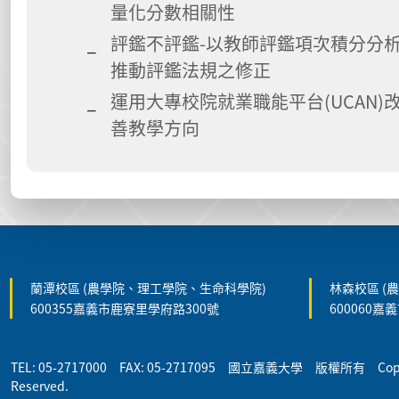
量化分數相關性
評鑑不評鑑-以教師評鑑項次積分分
推動評鑑法規之修正
運用大專校院就業職能平台(UCAN)
善教學方向
:::
蘭潭校區 (農學院、理工學院、生命科學院)
林森校區 (
600355嘉義市鹿寮里學府路300號
600060嘉
TEL: 05-2717000 FAX: 05-2717095 國立嘉義大學 版權所有 Copyrigh
Reserved.