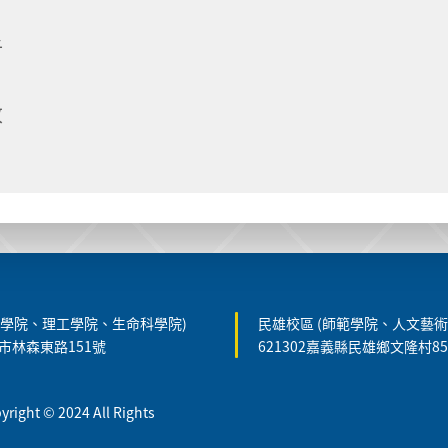
析
改
農學院、理工學院、生命科學院)
民雄校區 (師範學院、人文藝術
義市林森東路151號
621302嘉義縣民雄鄉文隆村8
t © 2024 All Rights