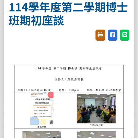
114學年度第二學期博士
班期初座談
友善列印(開新視窗
分享至臉書(
分享至